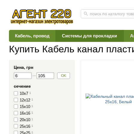
Кабель, провод
Системы для прокладки
А
Главная
Каталог
Системы для прокладки
Кабель канал пластиковый
Купить Кабель канал пласт
Цена, грн
OK
сечение
10х7
1
12х12
1
15х10
1
16х16
1
20х10
1
25х16
1
25х25
1