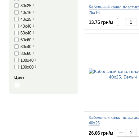
30х25
1
Кабельный канал пластик
40х16
1
25х16
40х25
1
13.75 грн/м
40х40
1
60х40
1
60х60
1
80х40
1
80х60
1
100х40
1
100х60
1
Цвет
Кабельный канал пластик
40х25
26.06 грн/м