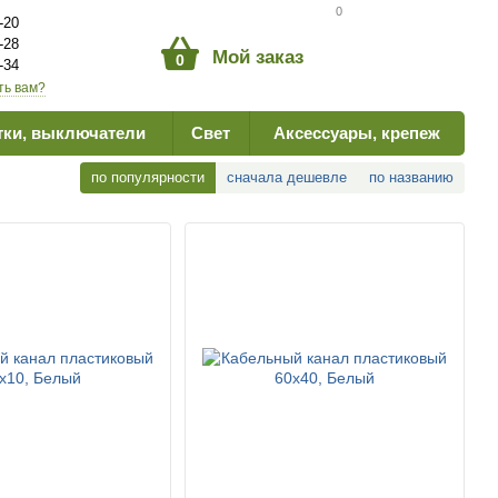
Сравнение товаров
0
-20
-28
Мой заказ
0
-34
ть вам?
тки, выключатели
Свет
Аксессуары, крепеж
по популярности
сначала дешевле
по названию