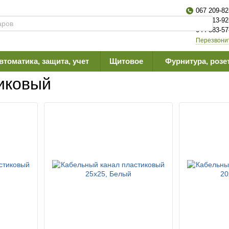
067 209-82
063 613-92
044 383-57
Перезвони
втоматика, защита, учет
Щитовое
Фурнитура, розе
иковый