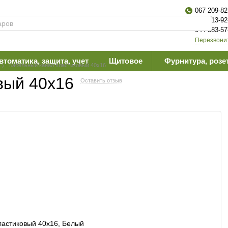
067 209-82
063 613-92
044 383-57
Перезвони
втоматика, защита, учет
Щитовое
Фурнитура, розе
Кабельный канал пластиковый 40х16
вый 40х16
Оставить отзыв