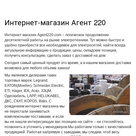
Интернет-магазин Агент 220
Интернет магазин Agent220.com – логическое продолжение
десятилетней работы на рынке электротехники. Тут можно быстро и
удобно приобрести все необходимое для электросетей, найти всегда
актуальную информацию о продукции, цены, складские позиции,
получить консультацию, сделать заказ с доставкой на дом.
Сегодня самый ценный продукт это время, а в нашем магазине доставка
возможна для любого объема заказа!
Мы являемся дилерами таких
торговых марок: Legrand,
EATON(Moeller), Schneider Electric,
ЕТІ, Hager, IEK, Аско, ЗЗЦМ,
Одескабель, LAPP, HELUKABEL,
ДКС, СКАТ, KOPOS, Baks. С
рождением интернет магазина мы
не перестали заниматься
комплексными поставками, и если
вы не нашли интересующую вас позицию на сайте – не стесняйтесь
позвонить и уточнить у менеджеров.Мы работаем только с качественной
продукцией. Работая напрямую с заводами, мы следим, чтоб весь