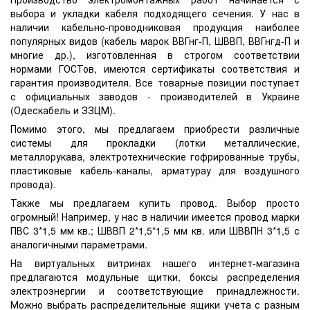
выбора и укладки кабеля подходящего сечения. У нас в
наличии кабельно-проводниковая продукция наиболее
популярных видов (кабель марок
ВВГнг
-П, ШВВП, ВВГнгд-П и
многие др.), изготовленная в строгом соответствии
нормами
ГОСТов
, имеются сертификаты соответствия и
гарантия производителя. Все товарные позиции поступает
с официальных заводов - производителей в Украине
(
Одескабель
и
ЗЗЦМ
).
Помимо этого, мы предлагаем приобрести различные
системы для прокладки (лотки металлические,
металлорукава
, электротехнические гофрированные трубы,
пластиковые кабель-каналы,
арматурау
для воздушного
провода).
Также мы предлагаем купить провод. Выбор просто
огромный! Например, у нас в наличии имеется провод марки
ПВС
3*1,5 мм кв.;
ШВВП
2*1,5*1,5 мм кв. или
ШВВПН
3*1,5 с
аналогичными параметрами.
На виртуальных витринах нашего интернет-магазина
предлагаются модульные щитки, боксы распределения
электроэнергии и соответствующие принадлежности.
Можно выбрать распределительные ящики учета с разным