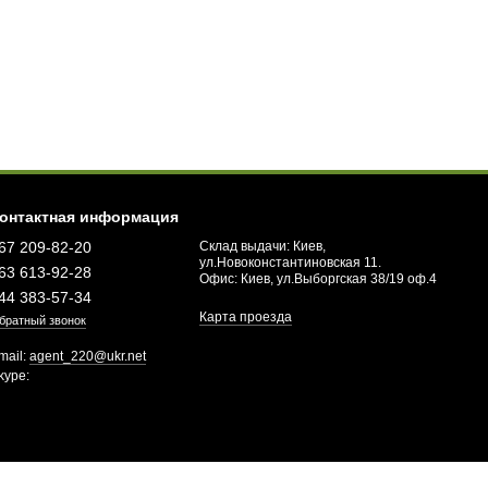
онтактная информация
67 209-82-20
Склад выдачи: Киев,
ул.Новоконстантиновская 11.
63 613-92-28
Офис: Киев, ул.Выборгская 38/19 оф.4
44 383-57-34
Карта проезда
братный звонок
mail:
agent_220@ukr.net
kype: