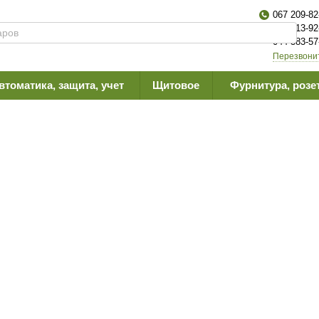
067 209-82
063 613-92
044 383-57
Перезвони
втоматика, защита, учет
Щитовое
Фурнитура, розе