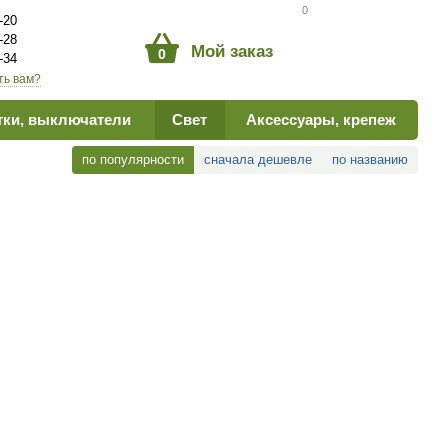
Сравнение товаров
0
-20
-28
Мой заказ
0
-34
ть вам?
тки, выключатели
Свет
Аксессуары, крепеж
по популярности
сначала дешевле
по названию