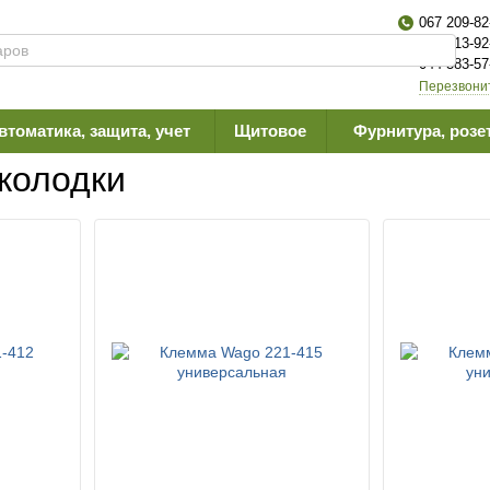
067 209-82
063 613-92
044 383-57
Перезвони
втоматика, защита, учет
Щитовое
Фурнитура, розе
колодки