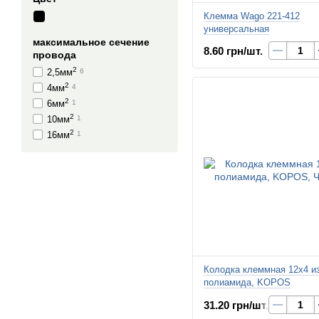
Клемма Wago 221-412
универсальная
максимальное сечение
8.60 грн/шт.
провода
2
2,5мм
6
2
4мм
4
2
6мм
1
2
10мм
1
2
16мм
1
Колодка клеммная 12х4 и
полиамида, KOPOS
31.20 грн/шт.