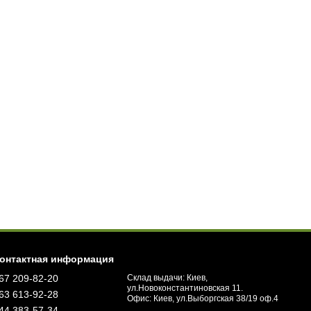
онтактная информация
67 209-82-20
Склад выдачи: Киев,
ул.Новоконстантиновская 11.
63 613-92-28
Офис: Киев, ул.Выборгская 38/19 оф.4
44 383-57-34