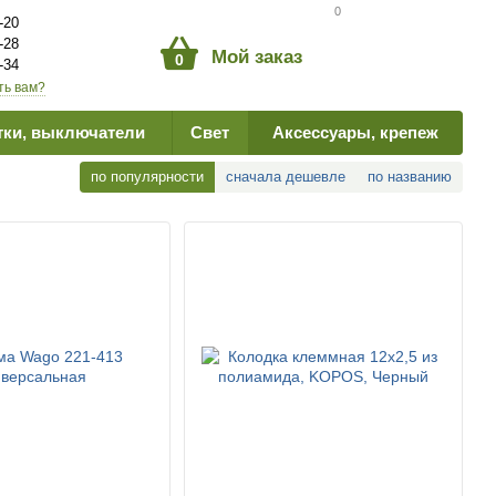
Сравнение товаров
0
-20
-28
Мой заказ
0
-34
ть вам?
тки, выключатели
Свет
Аксессуары, крепеж
по популярности
сначала дешевле
по названию