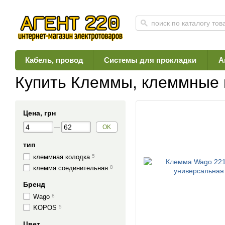
Кабель, провод
Системы для прокладки
А
Главная
Каталог
Аксессуары, крепеж
Клеммы, клеммные колодки
Купить Клеммы, клеммные 
Цена, грн
OK
тип
клеммная колодка
5
клемма соединительная
8
Бренд
Wago
8
KOPOS
5
Цвет