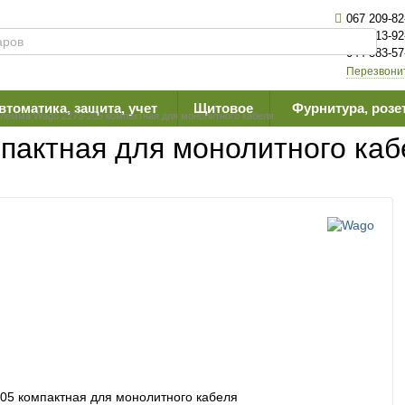
067 209-82
063 613-92
044 383-57
Перезвони
втоматика, защита, учет
Щитовое
Фурнитура, розе
лемма Wago 2273-205 компактная для монолитного кабеля
пактная для монолитного каб