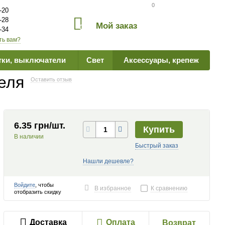
Сравнение товаров
0
-20
-28
Мой заказ
0
-34
ть вам?
тки, выключатели
Свет
Аксессуары, крепеж
еля
Оставить отзыв
6.35 грн/шт.
Купить
В наличии
Быстрый заказ
Нашли дешевле?
Войдите
, чтобы
В избранное
К сравнению
отобразить скидку
Доставка
Оплата
Возврат