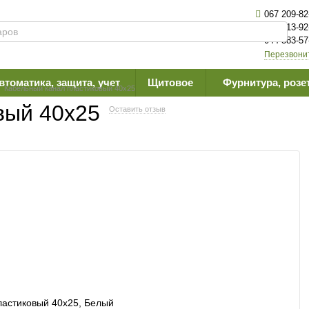
067 209-82
063 613-92
044 383-57
Перезвони
втоматика, защита, учет
Щитовое
Фурнитура, розе
Кабельный канал пластиковый 40х25
вый 40х25
Оставить отзыв