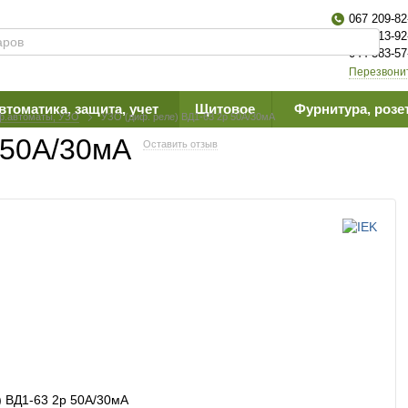
067 209-82
063 613-92
044 383-57
Перезвони
втоматика, защита, учет
Щитовое
Фурнитура, розе
ф.автоматы, УЗО
УЗО (диф. реле) ВД1-63 2р 50А/30мА
 50А/30мА
Оставить отзыв