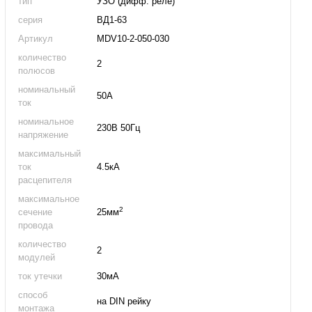
тип
УЗО (дифф. реле)
серия
ВД1-63
Артикул
MDV10-2-050-030
количество
2
полюсов
номинальный
50А
ток
номинальное
230В 50Гц
напряжение
максимальный
ток
4.5кА
расцепителя
максимальное
2
сечение
25мм
провода
количество
2
модулей
ток утечки
30мА
способ
на DIN рейку
монтажа