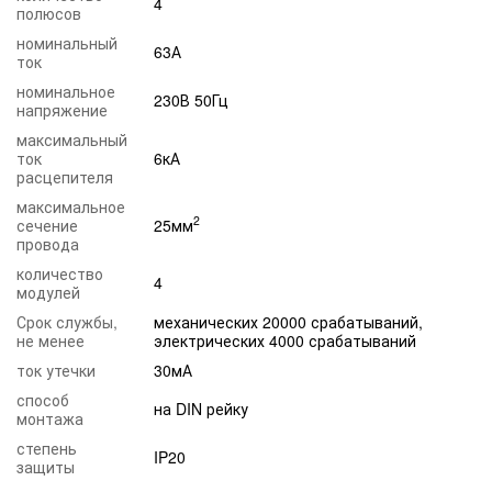
4
полюсов
номинальный
63А
ток
номинальное
230В 50Гц
напряжение
максимальный
ток
6кА
расцепителя
максимальное
2
сечение
25мм
провода
количество
4
модулей
Срок службы,
механических 20000 срабатываний,
не менее
электрических 4000 срабатываний
ток утечки
30мА
способ
на DIN рейку
монтажа
степень
IP20
защиты