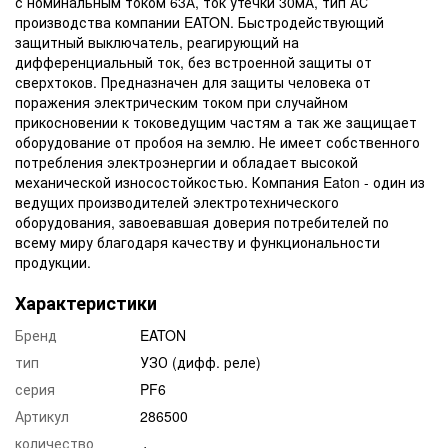
с номинальным током 63А, ток утечки 30мА, тип АС
производства компании EATON. Быстродействующий
защитный выключатель, реагирующий на
дифференциальный ток, без встроенной защиты от
сверхтоков. Предназначен для защиты человека от
поражения электрическим током при случайном
прикосновении к токоведущим частям а так же защищает
оборудование от пробоя на землю. Не имеет собственного
потребления электроэнергии и обладает высокой
механической износостойкостью. Компания Eaton - один из
ведущих производителей электротехнического
оборудования, завоевавшая доверия потребителей по
всему миру благодаря качеству и функциональности
продукции.
Характеристики
Бренд
EATON
тип
УЗО (дифф. реле)
серия
PF6
Артикул
286500
количество