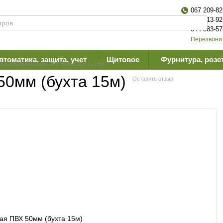
067 209-82
063 613-92
044 383-57
Перезвони
втоматика, защита, учет
Щитовое
Фурнитура, розе
ба гофрированная ПВХ 50мм (бухта 15м)
50мм (бухта 15м)
Оставить отзыв