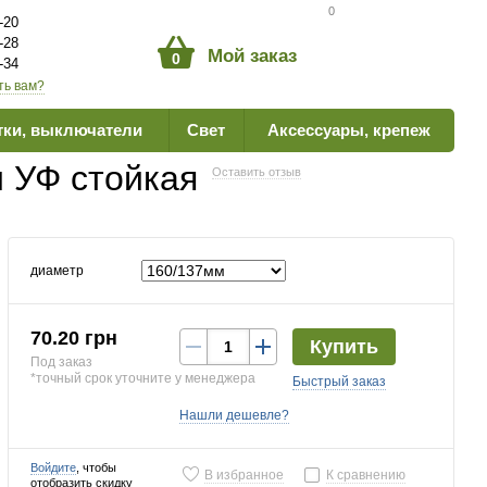
Сравнение товаров
0
-20
-28
Мой заказ
0
-34
ть вам?
тки, выключатели
Свет
Аксессуары, крепеж
и УФ стойкая
Оставить отзыв
диаметр
70.20 грн
Купить
Под заказ
*точный срок уточните у менеджера
Быстрый заказ
Нашли дешевле?
Войдите
, чтобы
В избранное
К сравнению
отобразить скидку