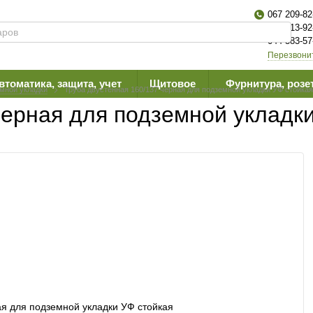
067 209-82
063 613-92
044 383-57
Перезвони
втоматика, защита, учет
Щитовое
Фурнитура, розе
мной укладки
Труба двустенная 160/137 черная для подземной укладки УФ стойкая
черная для подземной укладк