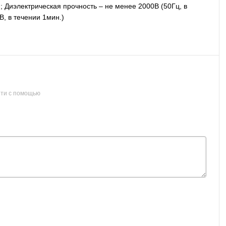
°; Диэлектрическая прочность – не менее 2000В (50Гц, в
, в течении 1мин.)
ти с помощью