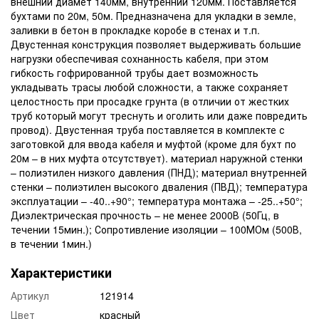
внешний диамет 140мм, внутренний 120мм. Поставляется
бухтами по 20м, 50м. Предназначена для укладки в земле,
заливки в бетон в прокладке коробе в стенах и т.п.
Двустенная конструкция позволяет выдерживать большие
нагрузки обеспечивая сохнанность кабеля, при этом
гибкость гофрированной трубы дает возможность
укладывать трасы любой сложности, а также сохраняет
целостность при просадке грунта (в отличии от жестких
труб который могут треснуть и оголить или даже повредить
провод). Двустенная труба поставляется в комплекте с
заготовкой для ввода кабеля и муфтой (кроме для бухт по
20м – в них муфта отсутствует). материал наружной стенки
– полиэтилен низкого давления (ПНД); материал внутренней
стенки – полиэтилен высокого дваления (ПВД); температура
эксплуатации – -40..+90°; температура монтажа – -25..+50°;
Диэлектрическая прочность – не менее 2000В (50Гц, в
течении 15мин.); Сопротивление изоляции – 100МОм (500В,
в течении 1мин.)
Характеристики
Артикул
121914
Цвет
красный