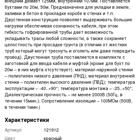
внешний диамет 125мм, внутренний 107мм. Поставляется
бухтами по 20м, 50м. Предназначена для укладки в земле,
заливки в бетон в прокладке коробе в стенах и т.п.
Двустенная конструкция позволяет выдерживать большие
нагрузки обеспечивая сохнанность кабеля, при этом
гибкость гофрированной трубы дает возможность
укладывать трасы любой сложности, а также сохраняет
целостность при просадке грунта (в отличии от жестких
труб который могут треснуть и оголить или даже повредить
провод). Двустенная труба поставляется в комплекте с
заготовкой для ввода кабеля и муфтой (кроме для бухт по
20м – в них муфта отсутствует). материал наружной стенки
– полиэтилен низкого давления (ПНД); материал внутренней
стенки – полиэтилен высокого дваления (ПВД); температура
эксплуатации – -40..+90°; температура монтажа – -25..+50°;
Диэлектрическая прочность – не менее 2000В (50Гц, в
течении 15мин.); Сопротивление изоляции – 100МОм (500В,
в течении 1мин.)
Характеристики
Артикул
121912
Цвет
красный