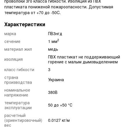
проволоки 3го класса гибкости. Изоляция из ПВХ
пластиката пониженой пожароопасности. Допустимая
температура от +70 до -50C.
Характеристики
марка
ПВ3нгд
2
сечение
1 мм
материал жил
медь
ПВХ пластикат не поддерживающий
изоляция
горение с малым дымовыделением
класс гибкости
3
страна
Украина
производства
номинальное
380В
напряжение
температура
50 до +50 °С
эксплуатации
расчетный
(ориентировочный)
0.0127 кг/м
вес