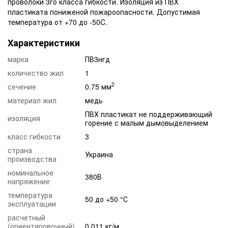
проволоки 3го класса гибкости. Изоляция из ПВХ
пластиката пониженой пожароопасности. Допустимая
температура от +70 до -50C.
Характеристики
марка
ПВ3нгд
количество жил
1
2
сечение
0.75 мм
материал жил
медь
ПВХ пластикат не поддерживающий
изоляция
горение с малым дымовыделением
класс гибкости
3
страна
Украина
производства
номинальное
380В
напряжение
температура
50 до +50 °С
эксплуатации
расчетный
(ориентировочный)
0.011 кг/м