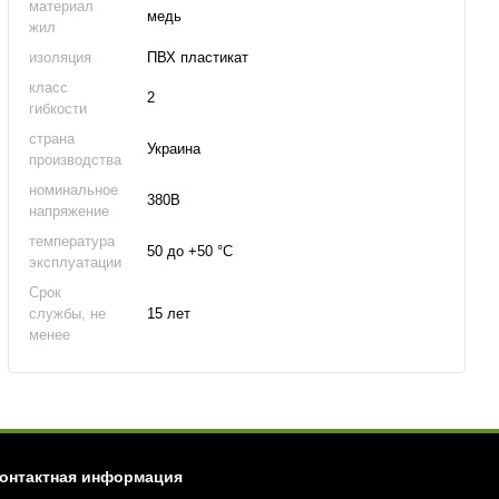
материал
медь
жил
изоляция
ПВХ пластикат
класс
2
гибкости
страна
Украина
производства
номинальное
380В
напряжение
температура
50 до +50 °С
эксплуатации
Срок
службы, не
15 лет
менее
онтактная информация