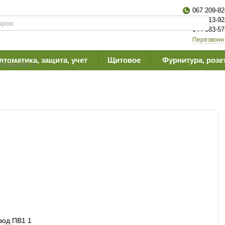
067 209-82
063 613-92
044 383-57
Перезвони
втоматика, защита, учет
Щитовое
Фурнитура, розе
Провод ПВ1 1