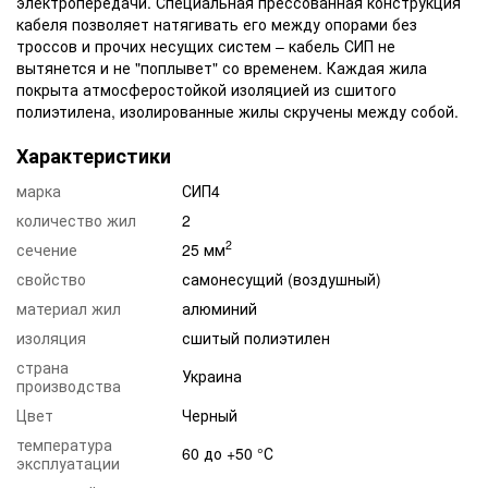
электропередачи. Специальная прессованная конструкция
кабеля позволяет натягивать его между опорами без
троссов и прочих несущих систем – кабель СИП не
вытянется и не "поплывет" со временем. Каждая жила
покрыта атмосферостойкой изоляцией из сшитого
полиэтилена, изолированные жилы скручены между собой.
Характеристики
марка
СИП4
количество жил
2
2
сечение
25 мм
свойство
самонесущий (воздушный)
материал жил
алюминий
изоляция
сшитый полиэтилен
страна
Украина
производства
Цвет
Черный
температура
60 до +50 °С
эксплуатации