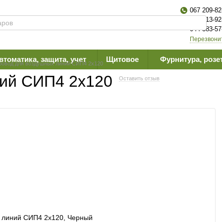
067 209-82
063 613-92
044 383-57
Перезвони
втоматика, защита, учет
Щитовое
Фурнитура, розе
ровод для воздушных линий СИП4 2х120
ний СИП4 2х120
Оставить отзыв