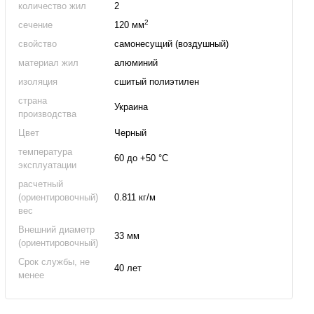
количество жил
2
2
сечение
120 мм
свойство
самонесущий (воздушный)
материал жил
алюминий
изоляция
сшитый полиэтилен
страна
Украина
производства
Цвет
Черный
температура
60 до +50 °С
эксплуатации
расчетный
(ориентировочный)
0.811 кг/м
вес
Внешний диаметр
33 мм
(ориентировочный)
Срок службы, не
40 лет
менее