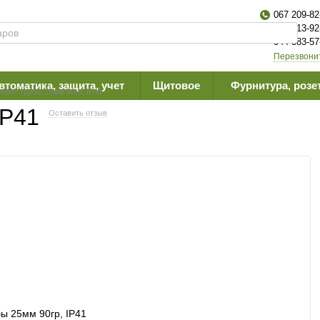
067 209-82
063 613-92
044 383-57
Перезвони
втоматика, защита, учет
Щитовое
Фурнитура, розе
орот трубы 25мм 90гр, IP41
IP41
Оставить отзыв