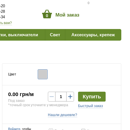
Сравнение товаров
0
-20
-28
Мой заказ
0
-34
ть вам?
тки, выключатели
Свет
Аксессуары, крепеж
Цвет
0.00 грн/м
Купить
Под заказ
*точный срок уточните у менеджера
Быстрый заказ
Нашли дешевле?
Войдите
, чтобы