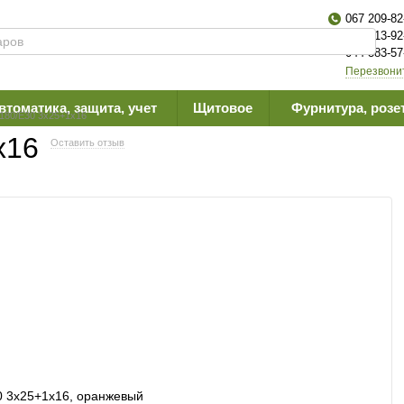
067 209-82
063 613-92
044 383-57
Перезвони
втоматика, защита, учет
Щитовое
Фурнитура, розе
180/E30 3х25+1х16
х16
Оставить отзыв