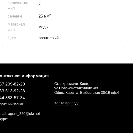
количество
4
жил
2
сечение
25 мм
материал
медь
жил
Цвет
оранжевый
онтактная информация
67 209-82-20
Склад выдачи: Киев,
ул.Новоконстантиновская 11.
63 613-92-28
Офис: Киев, ул.Выборгская 38/19 оф.4
44 383-57-34
Карта проезда
братный звонок
mail:
agent_220@ukr.net
kype: