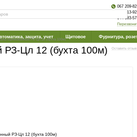
067 209-82
063 613-92
044 383-57
Перезвони
втоматика, защита, учет
Щитовое
Фурнитура, розе
ука оцинкованный РЗ-Цл 12 (бухта 100м)
 РЗ-Цл 12 (бухта 100м)
Оставить отзыв