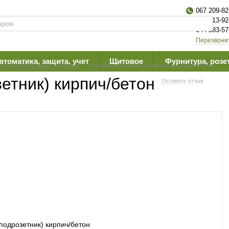
067 209-82
063 613-92
044 383-57
Перезвони
втоматика, защита, учет
Щитовое
Фурнитура, розе
етники) и распределительные
Коробка монтажная (подрозетник) кирпич/бетон
етник) кирпич/бетон
Оставить отзыв