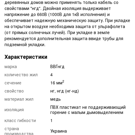
деревянных домов можно применять только кабель со
свойствами "нгд". Двойная изоляция выдерживает
напряжение до 660В (1000В для 1кВ исполнения) и
обеспечивает надежную механическую защиту. При укладке
на открытом воздухе необходима защита от ульрафолета
(от прямых солнечных лучей). При укладке в земле
рекомендуется дополнительная защита ввиде трубы для
подземной укладки.
Характеристики
марка
ВВГнгд
количество жил
4
2
сечение
16 мм
свойство
нг, нгд (нг-нд)
материал жил
медь
ПВХ пластикат не поддерживающий
изоляция
горение с малым дымовыделением
класс гибкости
1
страна
Украина
производства