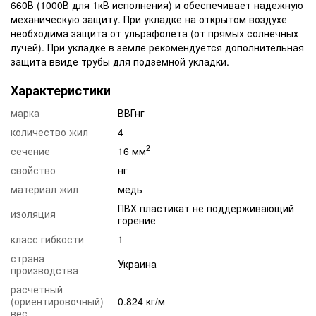
660В (1000В для 1кВ исполнения) и обеспечивает надежную
механическую защиту. При укладке на открытом воздухе
необходима защита от ульрафолета (от прямых солнечных
лучей). При укладке в земле рекомендуется дополнительная
защита ввиде трубы для подземной укладки.
Характеристики
марка
ВВГнг
количество жил
4
2
сечение
16 мм
свойство
нг
материал жил
медь
ПВХ пластикат не поддерживающий
изоляция
горение
класс гибкости
1
страна
Украина
производства
расчетный
(ориентировочный)
0.824 кг/м
вес