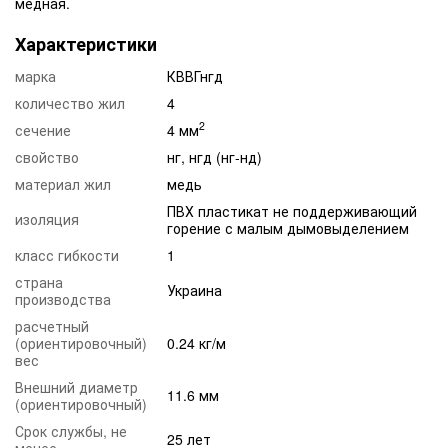
медная.
Характеристики
марка
КВВГнгд
количество жил
4
2
сечение
4 мм
свойство
нг, нгд (нг-нд)
материал жил
медь
ПВХ пластикат не поддерживающий
изоляция
горение с малым дымовыделением
класс гибкости
1
страна
Украина
производства
расчетный
(ориентировочный)
0.24 кг/м
вес
Внешний диаметр
11.6 мм
(ориентировочный)
Срок службы, не
25 лет
менее