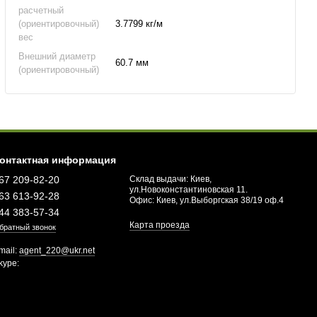
расчетный
(ориентировочный)
3.7799 кг/м
вес
Внешний диаметр
60.7 мм
(ориентировочный)
онтактная информация
67 209-82-20
Склад выдачи: Киев,
ул.Новоконстантиновская 11.
63 613-92-28
Офис: Киев, ул.Выборгская 38/19 оф.4
44 383-57-34
Карта проезда
братный звонок
mail:
agent_220@ukr.net
kype: