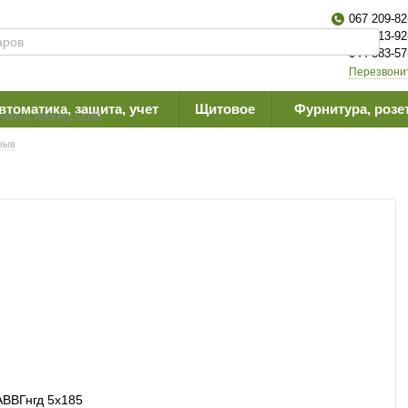
067 209-82
063 613-92
044 383-57
Перезвони
втоматика, защита, учет
Щитовое
Фурнитура, розе
Кабель АВВГнгд 5х185
зыв