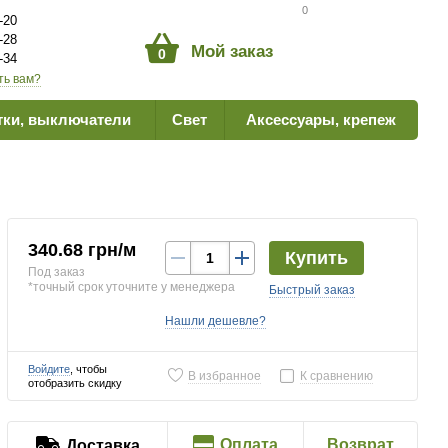
Сравнение товаров
0
-20
-28
Мой заказ
0
-34
ть вам?
тки, выключатели
Свет
Аксессуары, крепеж
340.68 грн/м
Купить
Под заказ
*точный срок уточните у менеджера
Быстрый заказ
Нашли дешевле?
Войдите
, чтобы
В избранное
К сравнению
отобразить скидку
Оплата
Возврат
Доставка