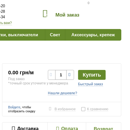
Сравнение товаров
0
-20
-28
Мой заказ
0
-34
ть вам?
тки, выключатели
Свет
Аксессуары, крепеж
0.00 грн/м
Купить
Под заказ
*точный срок уточните у менеджера
Быстрый заказ
Нашли дешевле?
Войдите
, чтобы
В избранное
К сравнению
отобразить скидку
Доставка
Оплата
Возврат