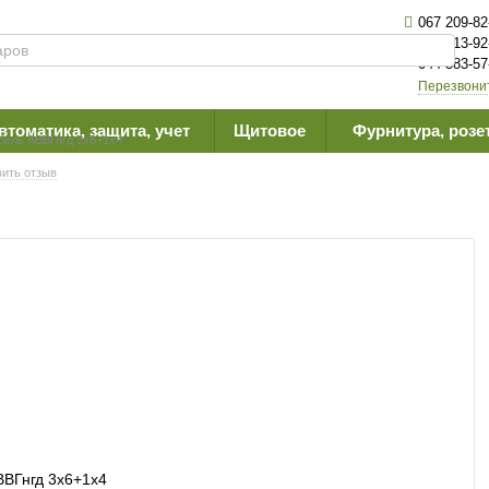
067 209-82
063 613-92
044 383-57
Перезвони
втоматика, защита, учет
Щитовое
Фурнитура, розе
бель АВВГнгд 3х6+1х4
ить отзыв