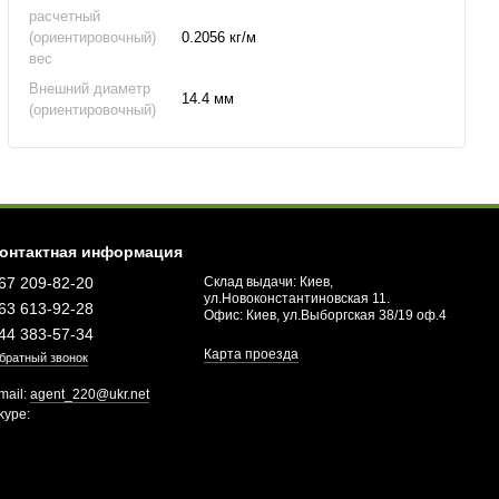
расчетный
(ориентировочный)
0.2056 кг/м
вес
Внешний диаметр
14.4 мм
(ориентировочный)
онтактная информация
67 209-82-20
Склад выдачи: Киев,
ул.Новоконстантиновская 11.
63 613-92-28
Офис: Киев, ул.Выборгская 38/19 оф.4
44 383-57-34
Карта проезда
братный звонок
mail:
agent_220@ukr.net
kype: