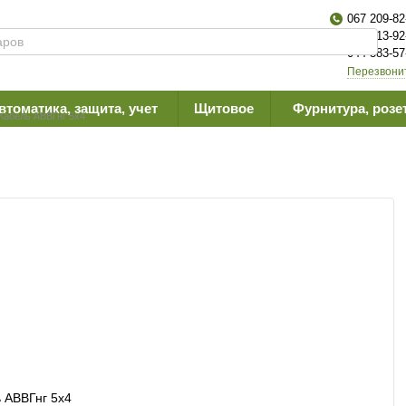
067 209-82
063 613-92
044 383-57
Перезвони
втоматика, защита, учет
Щитовое
Фурнитура, розе
Кабель АВВГнг 5х4