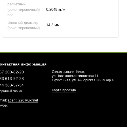
расчетный
(ориентировочный)
0.2049 кг/м
вес
Внешний диаметр
14.3 мм
(ориентировочный)
онтактная информация
67 209-82-20
Склад выдачи: Киев,
ул.Новоконстантиновская 11.
63 613-92-28
Офис: Киев, ул.Выборгская 38/19 оф.4
44 383-57-34
Карта проезда
братный звонок
mail:
agent_220@ukr.net
kype: