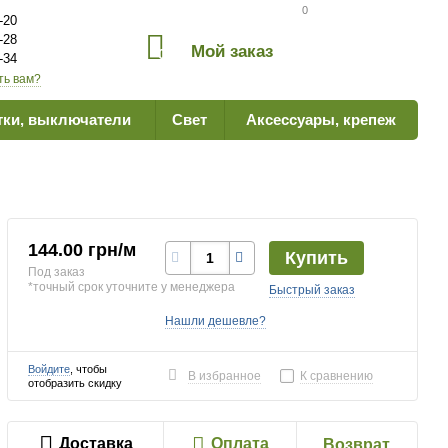
Сравнение товаров
0
-20
-28
Мой заказ
0
-34
ть вам?
тки, выключатели
Свет
Аксессуары, крепеж
144.00 грн/м
Купить
Под заказ
*точный срок уточните у менеджера
Быстрый заказ
Нашли дешевле?
Войдите
, чтобы
В избранное
К сравнению
отобразить скидку
Доставка
Оплата
Возврат