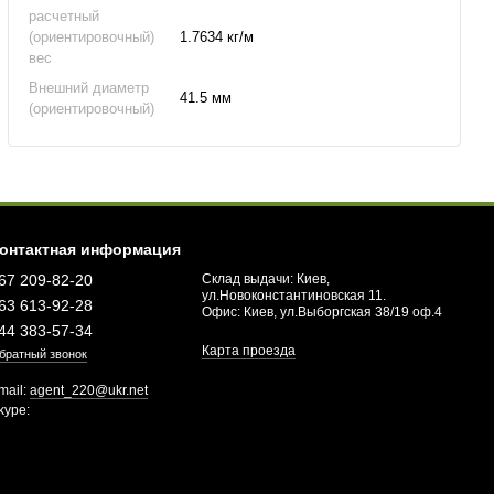
расчетный
(ориентировочный)
1.7634 кг/м
вес
Внешний диаметр
41.5 мм
(ориентировочный)
онтактная информация
67 209-82-20
Склад выдачи: Киев,
ул.Новоконстантиновская 11.
63 613-92-28
Офис: Киев, ул.Выборгская 38/19 оф.4
44 383-57-34
Карта проезда
братный звонок
mail:
agent_220@ukr.net
kype: