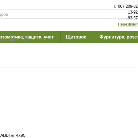
067 209-82
063 613-92
044 383-57
Перезвони
втоматика, защита, учет
Щитовое
Фурнитура, розе
бель АВВГнг 4х95