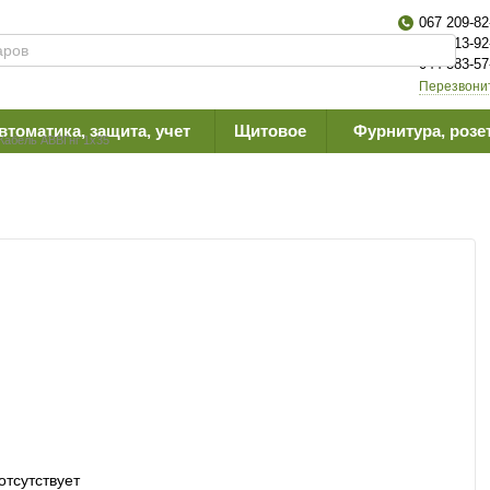
067 209-82
063 613-92
044 383-57
Перезвони
втоматика, защита, учет
Щитовое
Фурнитура, розе
Кабель АВВГнг 1х35