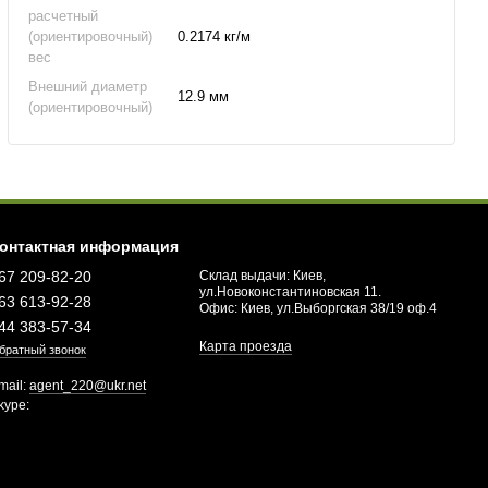
расчетный
(ориентировочный)
0.2174 кг/м
вес
Внешний диаметр
12.9 мм
(ориентировочный)
онтактная информация
67 209-82-20
Склад выдачи: Киев,
ул.Новоконстантиновская 11.
63 613-92-28
Офис: Киев, ул.Выборгская 38/19 оф.4
44 383-57-34
Карта проезда
братный звонок
mail:
agent_220@ukr.net
kype: