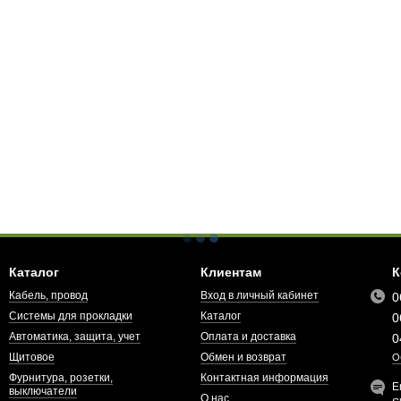
Каталог
Клиентам
К
Кабель, провод
Вход в личный кабинет
0
Системы для прокладки
Каталог
0
Автоматика, защита, учет
Оплата и доставка
0
Щитовое
Обмен и возврат
О
Фурнитура, розетки,
Контактная информация
E
выключатели
О нас