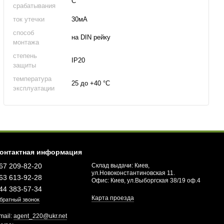
C
срабатывания
ток утечки
30мА
способ
на DIN рейку
монтажа
степень
IP20
защиты
температура
25 до +40 °С
эксплуатации
онтактная информация
67 209-82-20
Склад выдачи: Киев,
ул.Новоконстантиновская 11.
63 613-92-28
Офис: Киев, ул.Выборгская 38/19 оф.4
44 383-57-34
Карта проезда
братный звонок
mail:
agent_220@ukr.net