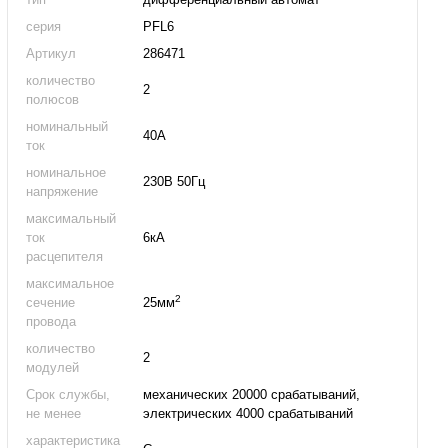
серия
PFL6
Артикул
286471
количество
2
полюсов
номинальный
40А
ток
номинальное
230В 50Гц
напряжение
максимальный
ток
6кА
расцепителя
максимальное
2
сечение
25мм
провода
количество
2
модулей
Срок службы,
механических 20000 срабатываний,
не менее
электрических 4000 срабатываний
характеристика