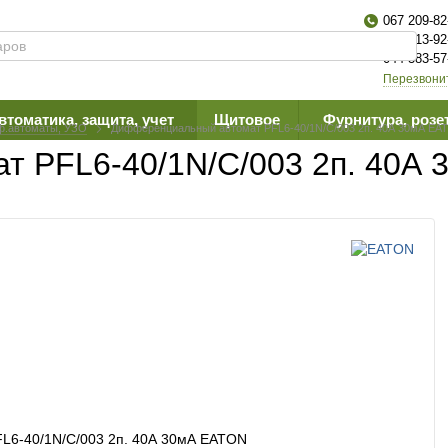
067 209-82
063 613-92
044 383-57
Перезвони
втоматика, защита, учет
Щитовое
Фурнитура, розе
ф.автоматы, УЗО
Дифференциальный автомат PFL6-40/1N/C/003 2п. 40А 30мА EA
 PFL6-40/1N/C/003 2п. 40А