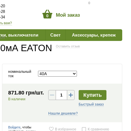
Сравнение товаров
0
-20
-28
Мой заказ
0
-34
ть вам?
тки, выключатели
Свет
Аксессуары, крепеж
TON
 30мА EATON
Оставить отзыв
номинальный
ток
871.80 грн/шт.
Купить
В наличии
Быстрый заказ
Нашли дешевле?
Войдите
, чтобы
В избранное
К сравнению