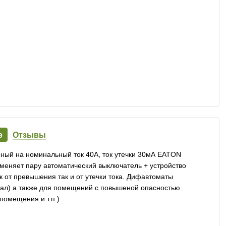
е
Отзывы
ый на номинальный ток 40А, ток утечки 30мА EATON
еняет пару автоматический выключатель + устройство
к от превышения так и от утечки тока. Дифавтоматы
вал) а также для помещений с повышеной опасностью
омещения и т.п.)