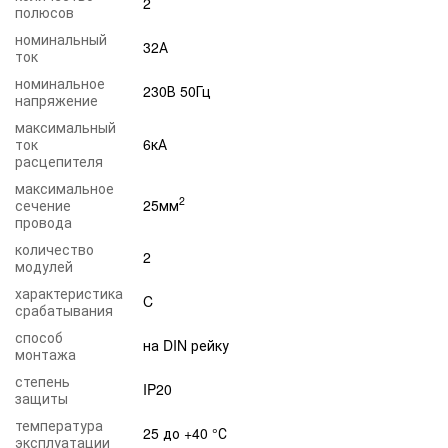
2
полюсов
номинальный
32А
ток
номинальное
230В 50Гц
напряжение
максимальный
ток
6кА
расцепителя
максимальное
2
сечение
25мм
провода
количество
2
модулей
характеристика
C
срабатывания
способ
на DIN рейку
монтажа
степень
IP20
защиты
температура
25 до +40 °С
эксплуатации