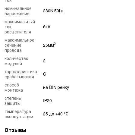
номинальное
230В 50Гц
напряжение
максимальный
ток
6кА
расцепителя
максимальное
2
сечение
25мм
провода
количество
2
модулей
характеристика
C
срабатывания
способ
на DIN рейку
монтажа
степень
IP20
защиты
температура
25 до +40 °С
эксплуатации
Отзывы