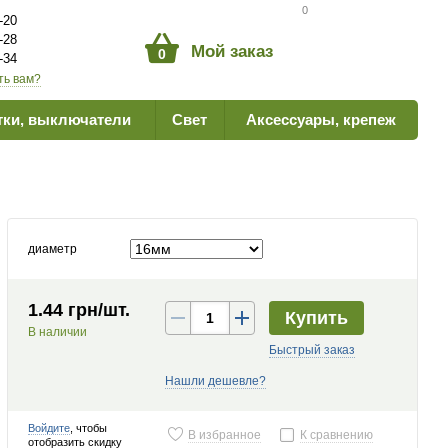
Сравнение товаров
0
-20
-28
Мой заказ
0
-34
ть вам?
тки, выключатели
Свет
Аксессуары, крепеж
диаметр
1.44 грн/шт.
Купить
В наличии
Быстрый заказ
Нашли дешевле?
Войдите
, чтобы
В избранное
К сравнению
отобразить скидку