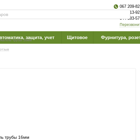
067 209-82
063 613-92
044 383-57
Перезвони
втоматика, защита, учет
Щитовое
Фурнитура, розе
жатель трубы 16мм
отзыв