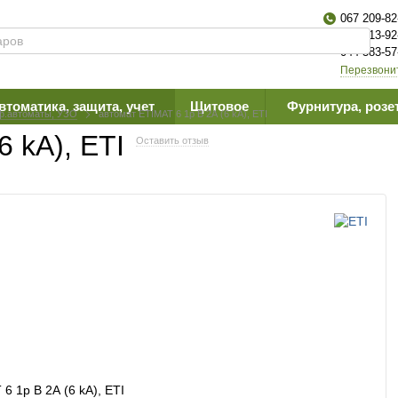
067 209-82
063 613-92
044 383-57
Перезвони
втоматика, защита, учет
Щитовое
Фурнитура, розе
ф.автоматы, УЗО
автомат ETIMAT 6 1p B 2А (6 kA), ETI
6 kA), ETI
Оставить отзыв