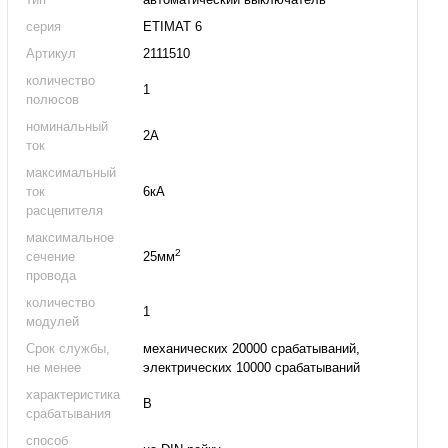
серия
ETIMAT 6
Артикул
2111510
количество
1
полюсов
номинальный
2А
ток
максимальный
ток
6кА
расцепителя
максимальное
2
сечение
25мм
провода
количество
1
модулей
Срок службы,
механических 20000 срабатываний,
не менее
электрических 10000 срабатываний
характеристика
B
срабатывания
способ