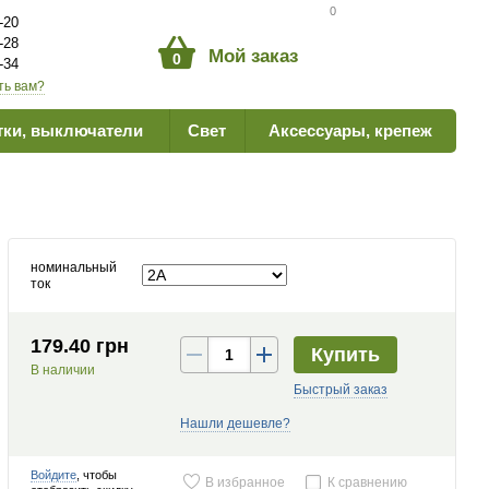
Сравнение товаров
0
-20
-28
Мой заказ
0
-34
ть вам?
тки, выключатели
Свет
Аксессуары, крепеж
номинальный
ток
179.40 грн
Купить
В наличии
Быстрый заказ
Нашли дешевле?
Войдите
, чтобы
В избранное
К сравнению