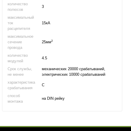
количество
3
полюсов
максимальный
ток
15кА
расцепителя
максимальное
2
сечение
25мм
провода
количество
4.5
модулей
Срок службы,
механических 20000 срабатываний,
не менее
электрических 10000 срабатываний
характеристика
C
срабатывания
способ
на DIN рейку
монтажа