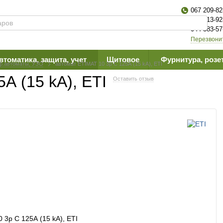
067 209-82
063 613-92
044 383-57
Перезвони
втоматика, защита, учет
Щитовое
Фурнитура, розе
ф.автоматы, УЗО
автомат ETIMAT 10 3p C 125А (15 kA), ETI
А (15 kA), ETI
Оставить отзыв