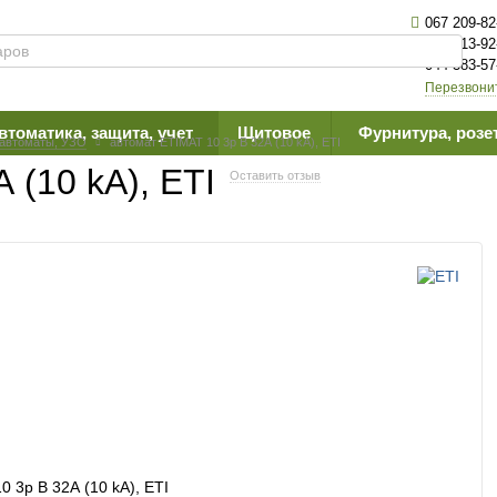
067 209-82
063 613-92
044 383-57
Перезвони
втоматика, защита, учет
Щитовое
Фурнитура, розе
.автоматы, УЗО
автомат ETIMAT 10 3p B 32А (10 kA), ETI
 (10 kA), ETI
Оставить отзыв