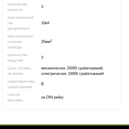
количество
3
полюсов
максимальный
ток
10кА
расцепителя
максимальное
2
сечение
25мм
провода
количество
3
модулей
Срок службы,
механических 20000 срабатываний,
не менее
электрических 10000 срабатываний
характеристика
B
срабатывания
способ
на DIN рейку
монтажа