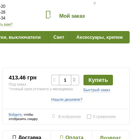
Сравнение товаров
0
-20
-28
Мой заказ
0
-34
ть вам?
тки, выключатели
Свет
Аксессуары, крепеж
413.46 грн
Купить
Под заказ
*точный срок уточните у менеджера
Быстрый заказ
Нашли дешевле?
Войдите
, чтобы
В избранное
К сравнению
отобразить скидку
Доставка
Оплата
Возврат