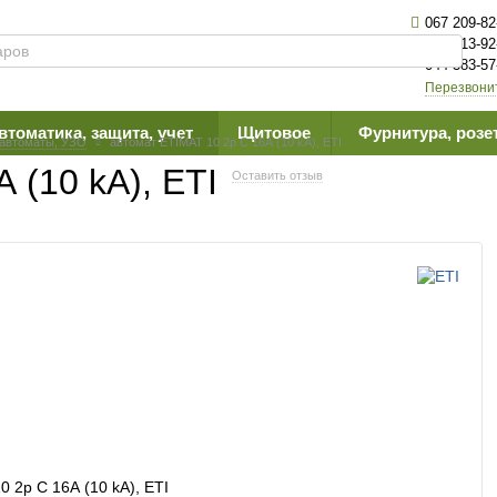
067 209-82
063 613-92
044 383-57
Перезвони
втоматика, защита, учет
Щитовое
Фурнитура, розе
.автоматы, УЗО
автомат ETIMAT 10 2p C 16А (10 kA), ETI
 (10 kA), ETI
Оставить отзыв