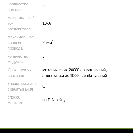
количество
2
полюсов
максимальный
ток
10кА
расцепителя
максимальное
2
сечение
25мм
провода
количество
2
модулей
Срок службы,
механических 20000 срабатываний,
не менее
электрических 10000 срабатываний
характеристика
C
срабатывания
способ
на DIN рейку
монтажа