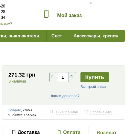
Сравнение товаров
0
-20
-28
Мой заказ
0
-34
ть вам?
тки, выключатели
Свет
Аксессуары, крепеж
271.32 грн
Купить
В наличии
Быстрый заказ
Нашли дешевле?
Войдите
, чтобы
В избранное
К сравнению
отобразить скидку
Доставка
Оплата
Возврат