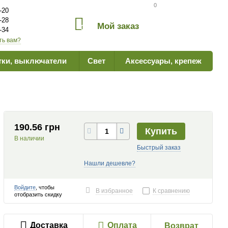
Сравнение товаров
0
-20
-28
Мой заказ
0
-34
ть вам?
тки, выключатели
Свет
Аксессуары, крепеж
190.56 грн
Купить
В наличии
Быстрый заказ
Нашли дешевле?
Войдите
, чтобы
В избранное
К сравнению
отобразить скидку
Доставка
Оплата
Возврат