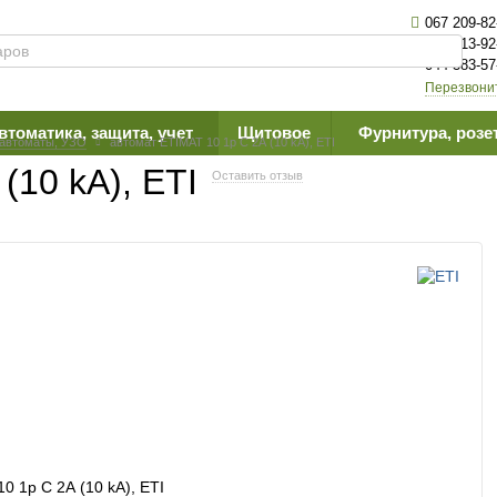
067 209-82
063 613-92
044 383-57
Перезвони
втоматика, защита, учет
Щитовое
Фурнитура, розе
.автоматы, УЗО
автомат ETIMAT 10 1p C 2А (10 kA), ETI
(10 kA), ETI
Оставить отзыв