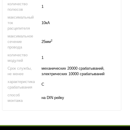
количество
1
полюсов
максимальный
ток
10кА
расцепителя
максимальное
2
сечение
25мм
провода
количество
1
модулей
Срок службы,
механических 20000 срабатываний,
не менее
электрических 10000 срабатываний
характеристика
C
срабатывания
способ
на DIN рейку
монтажа