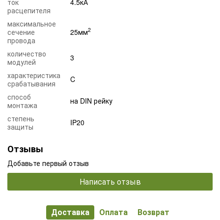
ток
4.5кА
расцепителя
максимальное
2
сечение
25мм
провода
количество
3
модулей
характеристика
C
срабатывания
способ
на DIN рейку
монтажа
степень
IP20
защиты
Отзывы
Добавьте первый отзыв
Написать отзыв
Доставка
Оплата
Возврат