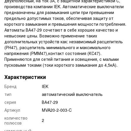
двухполюсный, на ток 3А, с защитной характеристикой С,
производства компании IEK. Автоматические выключатели
предназначены для размыкания цепи при превышении
предельно допустимых токов, обеспечивая защиту от
короткого замыкания и превышения мощности потребления.
Автоматы ВА47-29 сочетают в себе хорошее качество и
невысокие цены. Возможно применение таких
дополнительных устройств как: независимый расцепитель
(РН47), расцепитель минимального и максимального
напряжения (РММ47),контакт состояния (КС47).
Применяются для сетей питания и освещения, с малыми
пусковыми токами (токи короткого замыкания до 4,5кА).
Характеристики
Бренд
IEK
тип
автоматический выключатель
серия
ВА47-29
Артикул
MVA20-2-003-C
количество
2
полюсов
номинальный