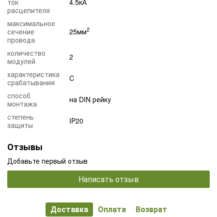
ток
4.5кА
расцепителя
максимальное
2
сечение
25мм
провода
количество
2
модулей
характеристика
C
срабатывания
способ
на DIN рейку
монтажа
степень
IP20
защиты
Отзывы
Добавьте первый отзыв
Написать отзыв
Доставка
Оплата
Возврат