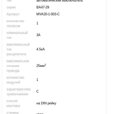
тип
автоматический выключатель
серия
ВА47-29
Артикул
MVA20-1-003-C
количество
1
полюсов
номинальный
3А
ток
максимальный
ток
4.5кА
расцепителя
максимальное
2
сечение
25мм
провода
количество
1
модулей
характеристика
C
срабатывания
способ
на DIN рейку
монтажа
степень