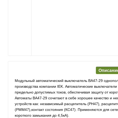
Описани
Модульный автоматичеcкий выключатель ВА47-29 однополю
производства компании IEK. Автоматические выключател
предельно допустимых токов, обеспечивая защиту от кор
Автоматы ВА47-29 сочетают в себе хорошее качество и н
устройств как: независимый расцепитель (РН47), расцеп
(РММ47),контакт состояния (КС47). Применяются для сете
короткого замыкания до 4,5кА).