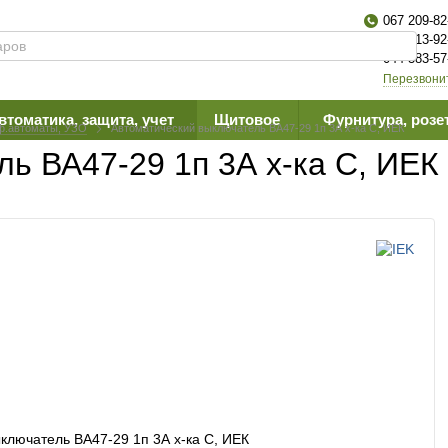
067 209-82
063 613-92
044 383-57
Перезвони
втоматика, защита, учет
Щитовое
Фурнитура, розе
ф.автоматы, УЗО
Автоматичеcкий выключатель ВА47-29 1п 3А х-ка С, ИЕК
ь ВА47-29 1п 3А х-ка С, ИЕК