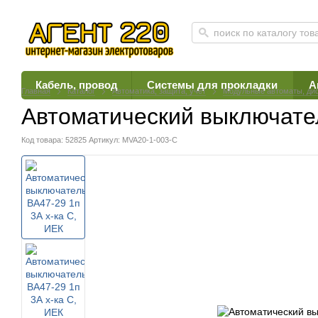
Кабель, провод
Системы для прокладки
А
Главная
Каталог
Автоматика, защита, учет
Модульные автоматы, ди
Автоматичеcкий выключател
Код товара: 52825
Артикул: MVA20-1-003-C