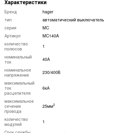
Характеристики
Бренд
hager
тип
автоматический выключатель
серия
MC
Артикул
MC140A
количество
1
полюсов
номинальный
40А
ток
номинальное
230/400В
напряжение
максимальный
ток
6кА
расцепителя
максимальное
2
сечение
25мм
провода
количество
1
модулей
Срок службы,