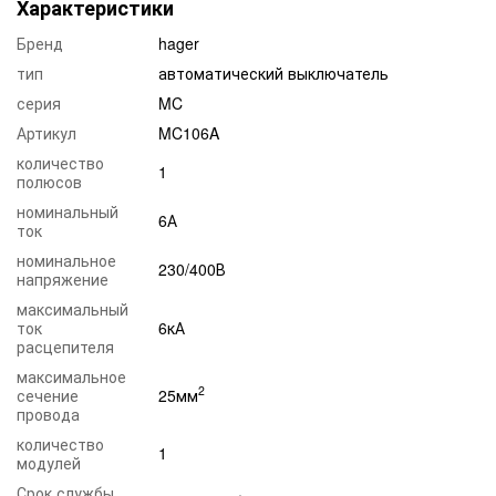
Характеристики
Бренд
hager
тип
автоматический выключатель
серия
MC
Артикул
MC106A
количество
1
полюсов
номинальный
6А
ток
номинальное
230/400В
напряжение
максимальный
ток
6кА
расцепителя
максимальное
2
сечение
25мм
провода
количество
1
модулей
Срок службы,