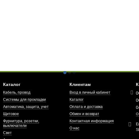
Каталог
Клиентам
К
Кабель, провод
Вход в личный кабинет
0
Системы для прокладки
Каталог
0
Автоматика, защита, учет
Оплата и доставка
0
Щитовое
Обмен и возврат
О
Фурнитура, розетки,
Контактная информация
E
выключатели
О нас
S
Свет