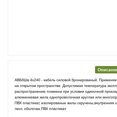
Описани
АВБбШв 4х240 - кабель силовой бронированый. Применяет
на открытом пространстве. Допустимая температура эксплу
распространению пламени при условии одиночной прокла
алюминиевая жила однопроволочная круглая или многопров
ПВХ пластикат, изолированые жилы скручены,внутренняя о
лент, оболочка ПВХ пластикат.