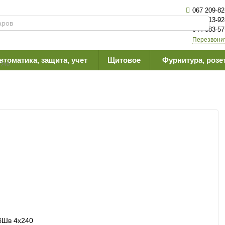
067 209-82
063 613-92
044 383-57
Перезвони
втоматика, защита, учет
Щитовое
Фурнитура, розе
240