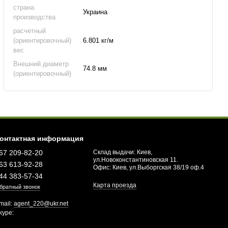
страна
Украина
производства
расчетный
(ориентировочный)
6.801 кг/м
вес
Внешний диаметр
74.8 мм
(ориентировочный)
онтактная информация
67 209-82-20
Склад выдачи: Киев,
ул.Новоконстантиновская 11.
63 613-92-28
Офис: Киев, ул.Выборгская 38/19 оф.4
44 383-57-34
Карта проезда
братный звонок
mail:
agent_220@ukr.net
kype: