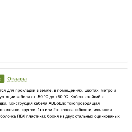
е
Отзывы
ся для прокладки в земле, в помещениях, шахтах, метро и
атации кабеля от -50 ˚С до +50 ˚С. Кабель стойкий к
дки. Конструкция кабеля АВБбШв: токопроводящая
олочная круглая 1го или 2го класса гибкости, изоляция
болочка ПВХ пластикат, броня из двух стальных оцинкованых