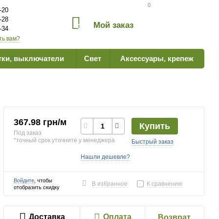
Сравнение товаров
0
-20
-28
Мой заказ
0
-34
ть вам?
тки, выключатели
Свет
Аксессуары, крепеж
367.98 грн/м
Купить
Под заказ
*точный срок уточните у менеджера
Быстрый заказ
Нашли дешевле?
Войдите
, чтобы
В избранное
К сравнению
отобразить скидку
Доставка
Оплата
Возврат