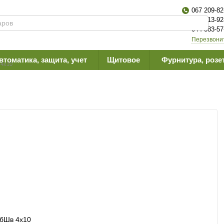
067 209-82
063 613-92
044 383-57
Перезвони
втоматика, защита, учет
Щитовое
Фурнитура, розе
4х10