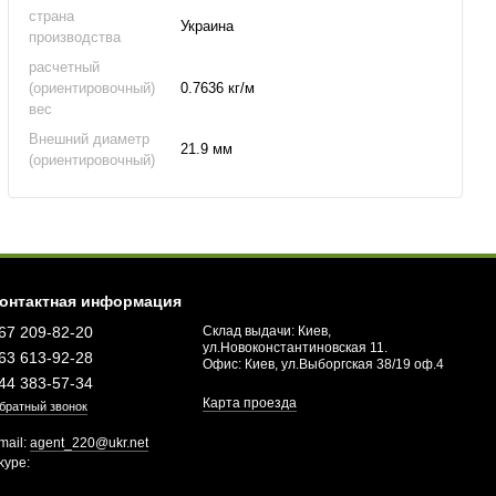
страна
Украина
производства
расчетный
(ориентировочный)
0.7636 кг/м
вес
Внешний диаметр
21.9 мм
(ориентировочный)
онтактная информация
67 209-82-20
Склад выдачи: Киев,
ул.Новоконстантиновская 11.
63 613-92-28
Офис: Киев, ул.Выборгская 38/19 оф.4
44 383-57-34
Карта проезда
братный звонок
mail:
agent_220@ukr.net
kype: