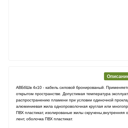
Описани
АВБбШв 4х10 - кабель силовой бронированый. Применяется
открытом пространстве. Допустимая температура эксплуата
распространению пламени при условии одиночной прокла
алюминиевая жила однопроволочная круглая или многопров
ПВХ пластикат, изолированые жилы скручены,внутренняя о
лент, оболочка ПВХ пластикат.