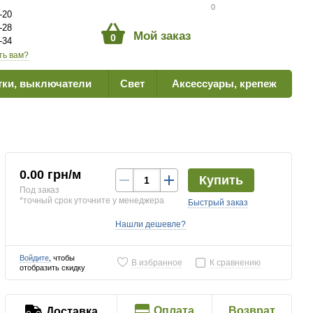
Сравнение товаров
0
-20
-28
Мой заказ
0
-34
ть вам?
тки, выключатели
Свет
Аксессуары, крепеж
0.00 грн/м
Купить
Под заказ
*точный срок уточните у менеджера
Быстрый заказ
Нашли дешевле?
Войдите
, чтобы
В избранное
К сравнению
отобразить скидку
Оплата
Возврат
Доставка