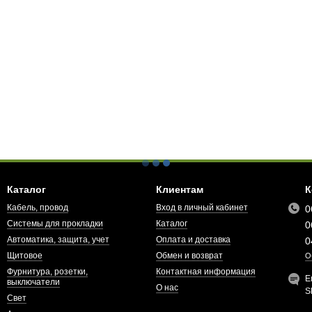
Каталог
Клиентам
К
Кабель, провод
Вход в личный кабинет
0
Системы для прокладки
Каталог
0
Автоматика, защита, учет
Оплата и доставка
0
Щитовое
Обмен и возврат
О
Фурнитура, розетки,
Контактная информация
E
выключатели
О нас
S
Свет