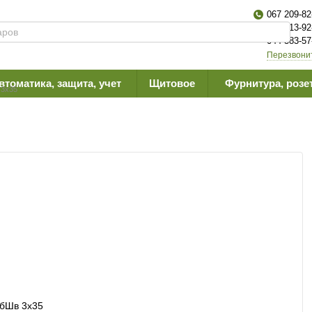
067 209-82
063 613-92
044 383-57
Перезвони
втоматика, защита, учет
Щитовое
Фурнитура, розе
3х35