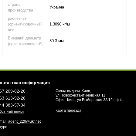
страна
Украина
производства
расчетный
(ориентировочный)
1.3096 кг/м
вес
Внешний диаметр
30.3 мм
(ориентировочный)
онтактная информация
67 209-82-20
Склад выдачи: Киев,
ул.Новоконстантиновская 11.
63 613-92-28
Офис: Киев, ул.Выборгская 38/19 оф.4
44 383-57-34
Карта проезда
братный звонок
mail:
agent_220@ukr.net
kype: