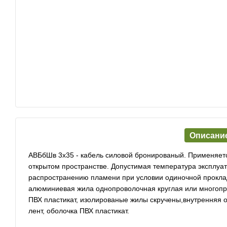
Описани
АВБбШв 3х35 - кабель силовой бронированый. Применяется
открытом пространстве. Допустимая температура эксплуата
распространению пламени при условии одиночной прокла
алюминиевая жила однопроволочная круглая или многопров
ПВХ пластикат, изолированые жилы скручены,внутренняя о
лент, оболочка ПВХ пластикат.