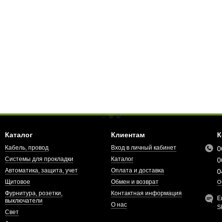
Каталог
Клиентам
К
Кабель, провод
Вход в личный кабинет
0
Системы для прокладки
Каталог
0
Автоматика, защита, учет
Оплата и доставка
0
Щитовое
Обмен и возврат
О
Фурнитура, розетки,
Контактная информация
E
выключатели
О нас
S
Свет