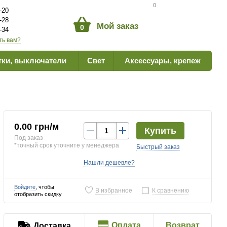
Сравнение товаров
0
-20
-28
Мой заказ
0
-34
ть вам?
тки, выключатели
Свет
Аксессуары, крепеж
0.00 грн/м
Купить
Под заказ
*точный срок уточните у менеджера
Быстрый заказ
Нашли дешевле?
Войдите
, чтобы
В избранное
К сравнению
отобразить скидку
Оплата
Возврат
Доставка