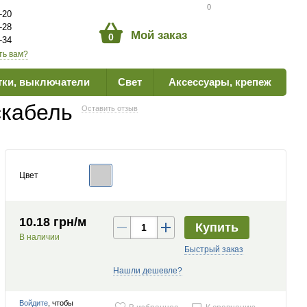
Сравнение товаров
0
-20
-28
Мой заказ
0
-34
ть вам?
тки, выключатели
Свет
Аксессуары, крепеж
скабель
Оставить отзыв
Цвет
10.18 грн/м
Купить
В наличии
Быстрый заказ
Нашли дешевле?
Войдите
, чтобы