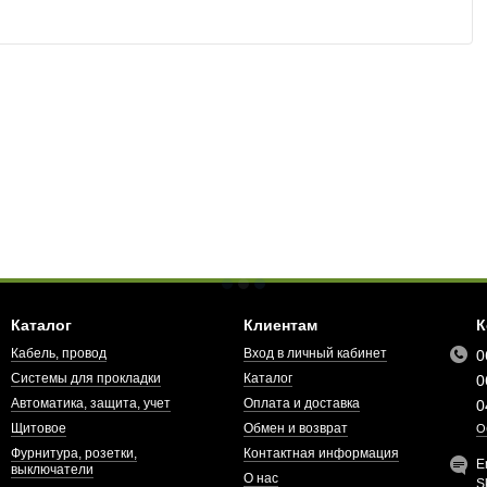
Каталог
Клиентам
К
Кабель, провод
Вход в личный кабинет
0
Системы для прокладки
Каталог
0
Автоматика, защита, учет
Оплата и доставка
0
Щитовое
Обмен и возврат
О
Фурнитура, розетки,
Контактная информация
E
выключатели
О нас
S