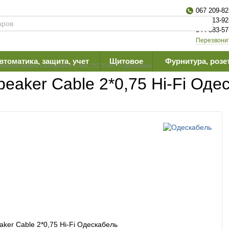
067 209-82
063 613-92
044 383-57
Перезвони
втоматика, защита, учет
Щитовое
Фурнитура, розе
ческий кабель Loudspeaker Cable 2*0,75 Hi-Fi Одескабель
eaker Cable 2*0,75 Hi-Fi Оде