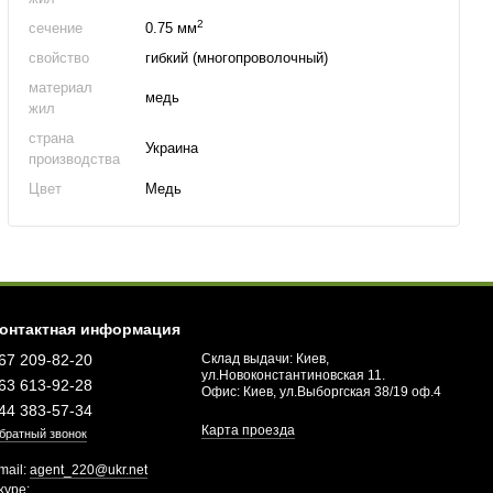
2
сечение
0.75 мм
свойство
гибкий (многопроволочный)
материал
медь
жил
страна
Украина
производства
Цвет
Медь
онтактная информация
67 209-82-20
Склад выдачи: Киев,
ул.Новоконстантиновская 11.
63 613-92-28
Офис: Киев, ул.Выборгская 38/19 оф.4
44 383-57-34
Карта проезда
братный звонок
mail:
agent_220@ukr.net
kype: